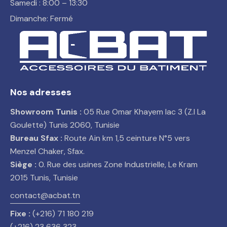
Samedi : 8:00 – 13:30
Dimanche: Fermé
Nos adresses
Showroom Tunis :
05 Rue Omar Khayem lac 3 (Z.I La
Goulette) Tunis 2060, Tunisie
Bureau Sfax :
Route Ain km 1,5 ceinture N°5 vers
Menzel Chaker, Sfax.
Siège :
0. Rue des usines Zone Industrielle, Le Kram
2015 Tunis, Tunisie
contact@acbat.tn
Fixe :
(+216) 71 180 219
(+216) 23 636 323