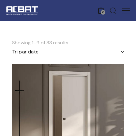
0
Showing 1–9 of 83 results