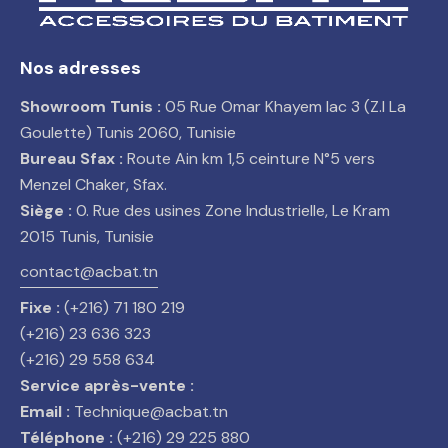
Nos adresses
Showroom Tunis :
05 Rue Omar Khayem lac 3 (Z.I La
Goulette) Tunis 2060, Tunisie
Bureau Sfax :
Route Ain km 1,5 ceinture N°5 vers
Menzel Chaker, Sfax.
Siège :
0. Rue des usines Zone Industrielle, Le Kram
2015 Tunis, Tunisie
contact@acbat.tn
Fixe :
(+216) 71 180 219
(+216) 23 636 323
(+216) 29 558 634
Service après-vente :
Email :
Technique@acbat.tn
Téléphone :
(+216) 29 225 880