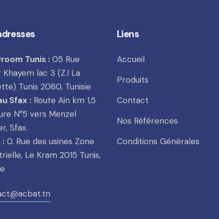
adresses
Liens
room Tunis :
05 Rue
Accueil
Khayem lac 3 (Z.I La
Produits
tte) Tunis 2060, Tunisie
u Sfax :
Route Ain km 1,5
Contact
ure N°5 vers Menzel
Nos Références
r, Sfax.
 :
0. Rue des usines Zone
Conditions Générales
trielle, Le Kram 2015 Tunis,
ie
act@acbat.tn