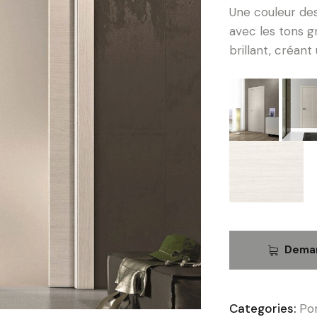
Une couleur de
avec les tons gr
brillant, créan
Deman
Categories:
Por