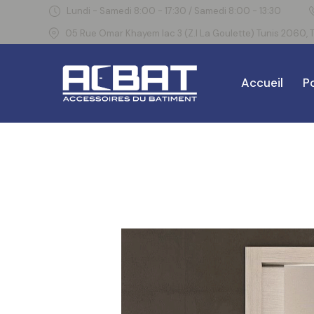
Lundi - Samedi 8:00 - 17:30 / Samedi 8:00 - 13:30
05 Rue Omar Khayem lac 3 (Z.I La Goulette) Tunis 2060, T
Accueil
Po