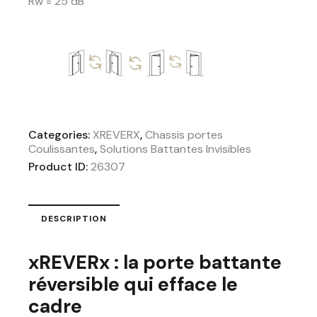
Rw = 25 dB
Categories:
XREVERX
,
Chassis portes
Coulissantes
,
Solutions Battantes Invisibles
Product ID:
26307
DESCRIPTION
xREVERx : la porte battante
réversible qui efface le
cadre