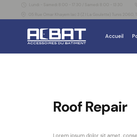
Lundi - Samedi 8:00 - 17:30 / Samedi 8:00 - 13:30
05 Rue Omar Khayem lac 3 (Z.I La Goulette) Tunis 2060, T
Accueil
Po
Roof Repair
Lorem ipsum dolor sit amet, consec