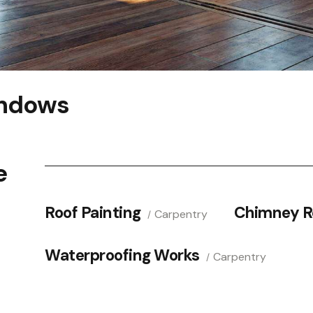
ndows
e
Roof Painting
Chimney R
Carpentry
Waterproofing Works
Carpentry