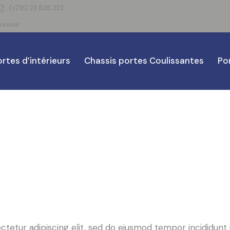
(+216) 23 636 323
unisie
rtes d’intérieurs
Chassis portes Coulissantes
Po
tetur adipiscing elit, sed do eiusmod tempor incididunt 