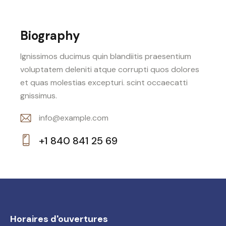
Biography
Ignissimos ducimus quin blandiitis praesentium
voluptatem deleniti atque corrupti quos dolores
et quas molestias excepturi. scint occaecatti
gnissimus.
info@example.com
E-
+1 840 841 25 69
m
Ph
ail:
on
e:
Horaires d'ouvertures