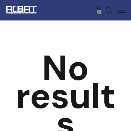
0
No
result
s