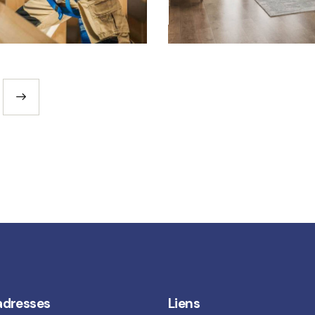
Work Examples
adresses
Liens