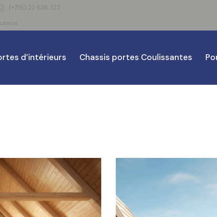
(+216) 23 636 323
unisie
rtes d’intérieurs
Chassis portes Coulissantes
Po