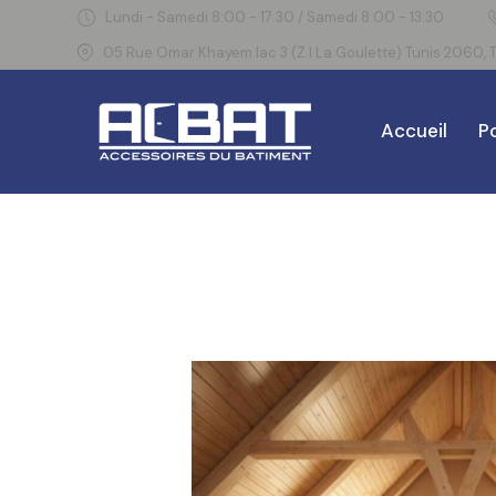
Lundi - Samedi 8:00 - 17:30 / Samedi 8:00 - 13:30
05 Rue Omar Khayem lac 3 (Z.I La Goulette) Tunis 2060, T
Accueil
Po