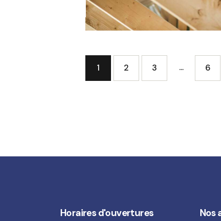
rpentry
…
1
2
3
>
6
Horaires d'ouvertures
Nos 