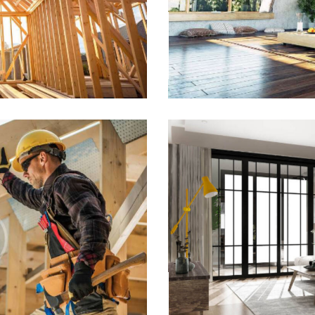
Roof Repair
Carpentry
Portfolio Gallery