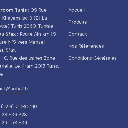
room Tunis :
05 Rue
Accueil
Khayem lac 3 (Z.I La
Produits
tte) Tunis 2060, Tunisie
u Sfax :
Route Ain km 1,5
Contact
ure N°5 vers Menzel
Nos Références
r, Sfax.
 :
0. Rue des usines Zone
Conditions Générales
trielle, Le Kram 2015 Tunis,
ie
act@acbat.tn
(+216) 71 180 219
) 23 636 323
) 29 558 634